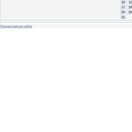
10
11
17
18
24
25
31
Полная версия сайта