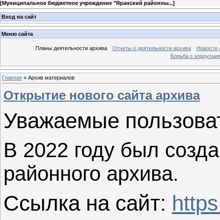
[
Муниципальное бюджетное учреждение "Яранский районны...
]
Вход на сайт
Меню сайта
Планы деятельности архива
Отчеты о деятельности архива
Новости 
Борьба с коррупци
Главная
»
Архив материалов
Открытие нового сайта архива
Уважаемые пользова
В 2022 году был созда
районного архива.
Ссылка на сайт:
http