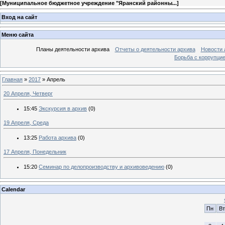
[
Муниципальное бюджетное учреждение "Яранский районны...
]
Вход на сайт
Меню сайта
Планы деятельности архива
Отчеты о деятельности архива
Новости 
Борьба с коррупци
Главная
»
2017
»
Апрель
20 Апреля, Четверг
15:45
Экскурсия в архив
(0)
19 Апреля, Среда
13:25
Работа архива
(0)
17 Апреля, Понедельник
15:20
Семинар по делопроизводству и архивоведению
(0)
Calendar
Пн
Вт