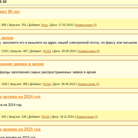
1-10
иву 80 лет
:
699
|
Загрузок:
352
|
Добавил:
Boss
|
Дата:
17.02.2014
|
Комментарии (0)
в архив
и, заполните его и вышлите на адрес нашей электронной почты, по факсу или письмом
:
1316
|
Загрузок:
467
|
Добавил:
Rizhik
|
Дата:
29.09.2014
|
Комментарии (0)
нения заявки в архив
бразцы заполнения самых распространенных заявок в архив
:
1183
|
Загрузок:
369
|
Добавил:
Rizhik
|
Дата:
29.09.2014
|
Комментарии (0)
и архива на 2014 год
а на 2014 год
:
542
|
Загрузок:
236
|
Добавил:
Rizhik
|
Дата:
19.11.2014
|
Комментарии (0)
и архива на 2015 год
ги архива на 2015 год