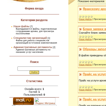
Показано материалов
:
Форма входа
Яранскому арх
Наши файлы
|
Просмотров
Категории раздела
Наши файлы
[7]
Бланк заявки 
Выкладываются файлы, подготовленные
сотрудниками архива, для просмотра
Скачайте бланк заявк
посетителями
Специалистам организаций
[1]
Наши файлы
|
Просмотров
Файлы для работы специалистов
организаций-источников комплектования
Административные регламенты
[2]
Образцы запол
Административные регламенты по
оказанию услуг населению
В файле приведены о
Поиск
Наши файлы
|
Просмотров
Прайс на услуг
Прайс на услуги архив
Статистика
Онлайн всего:
1
Наши файлы
|
Просмотров
Гостей:
1
Пользователей:
0
Прайс на услуг
Прайс на платные услу