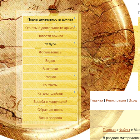
П
П
Планы деятельности архива
Отчеты о деятельности архива
Новости архива
Услуги
Фотолетопись
Видео
Выставки
Разное
Контакты
Каталог файлов
Главная
|
Регистрация
|
Вход
Борьба с коррупцией
Обратная связь
Бланк запроса
Главная
»
Файлы
» Мат
В разделе материалов