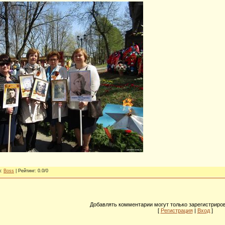
л
:
Boss
|
Рейтинг
:
0.0
/
0
Добавлять комментарии могут только зарегистриро
[
Регистрация
|
Вход
]