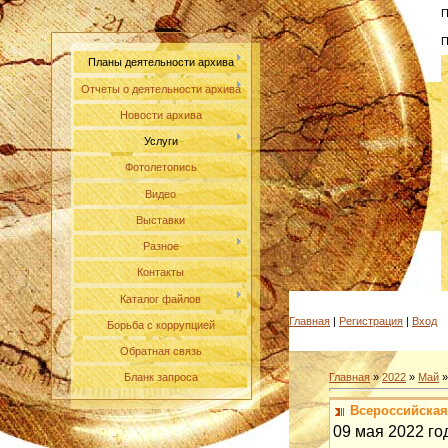
П
П
Планы деятельности архива
Отчеты о деятельности архива
Новости архива
Услуги
Фотолетопись
Видео
Выставки
Разное
Контакты
Каталог файлов
Главная
|
Регистрация
|
Вход
Борьба с коррупцией
Обратная связь
Главная
»
2022
»
Май
»
Бланк запроса
Всероссийская
09 мая 2022 го