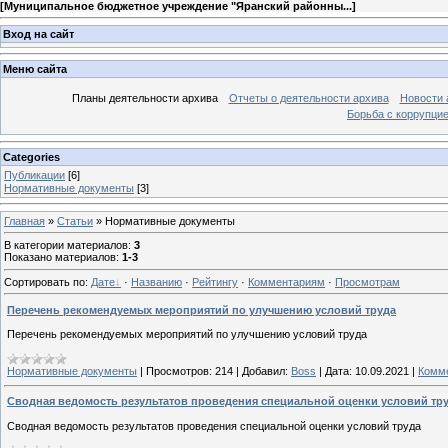
[
Муниципальное бюджетное учреждение "Яранский районны...
]
Вход на сайт
Меню сайта
Планы деятельности архива
Отчеты о деятельности архива
Новости 
Борьба с коррупци
Categories
Публикации
[6]
Нормативные документы
[3]
Главная
»
Статьи
» Нормативные документы
В категории материалов
:
3
Показано материалов
:
1-3
Сортировать по
:
Дате
·
Названию
·
Рейтингу
·
Комментариям
·
Просмотрам
Перечень рекомендуемых мероприятий по улучшению условий труда
Перечень рекомендуемых мероприятий по улучшению условий труда
Нормативные документы
|
Просмотров:
214
|
Добавил:
Boss
|
Дата:
10.09.2021
|
Комме
Сводная ведомость результатов проведения специальной оценки условий тр
Сводная ведомость результатов проведения специальной оценки условий труда