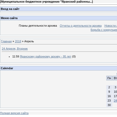
[
Муниципальное бюджетное учреждение "Яранский районны...
]
Вход на сайт
Меню сайта
Планы деятельности архива
Отчеты о деятельности архива
Новости 
Борьба с коррупци
Главная
»
2018
»
Апрель
24 Апреля, Вторник
11:59
Яранскому районному архиву - 95 лет
(0)
Calendar
Пн
Вт
2
3
9
10
16
17
23
24
30
Полная версия сайта