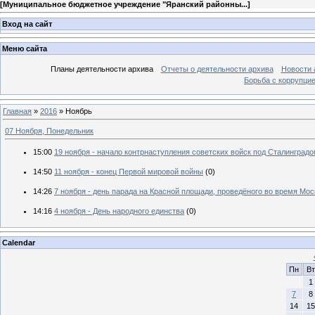
[
Муниципальное бюджетное учреждение "Яранский районны...
]
Вход на сайт
Меню сайта
Планы деятельности архива
Отчеты о деятельности архива
Новости 
Борьба с коррупци
Главная
»
2016
»
Ноябрь
07 Ноября, Понедельник
15:00
19 ноября - начало контрнаступления советских войск под Сталинград
14:50
11 ноября - конец Первой мировой войны
(0)
14:26
7 ноября - день парада на Красной площади, проведёного во время Мо
14:16
4 ноября - День народного единства
(0)
Calendar
Пн
Вт
1
7
8
14
15