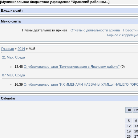
[
Муниципальное бюджетное учреждение "Яранский районны...
]
Вход на сайт
Меню сайта
Планы деятельности архива
Отчеты о деятельности архива
Новости 
Борьба с коррупци
Главная
»
2014
»
Май
21 Мая, Среда
13:48
Опубликована статья "Коллективизация в Яранском районе"
(0)
07 Мая, Среда
16:39
Опубликована статья "ИХ ИМЕНАМИ НАЗВАНЫ УЛИЦЫ НАШЕГО ГОР
Calendar
Пн
Вт
5
6
12
13
19
20
26
27