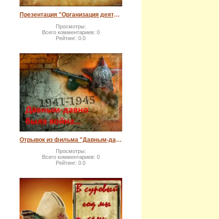
Презентация "Организация деятельности Яранского архива в сфере использования документов Архивного фонда Российской Федерации"
Просмотры:
Всего комментариев:
0
Рейтинг:
0.0
Отрывок из фильма "Давным-давно была война..."
Просмотры:
Всего комментариев:
0
Рейтинг:
0.0