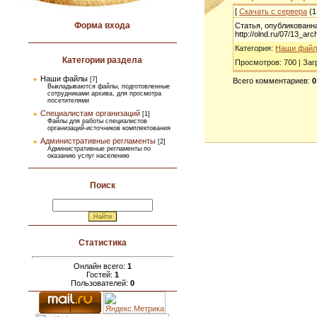
[
Скачать с сервера
(1
Форма входа
Статья, опубликованн
http://olnd.ru/07/13_arc
Категория
:
Наши фай
Категории раздела
Просмотров
:
700
|
Заг
Наши файлы
[7]
Всего комментариев
:
0
Выкладываются файлы, подготовленные
сотрудниками архива, для просмотра
посетителями
Специалистам организаций
[1]
Файлы для работы специалистов
организаций-источников комплектования
Административные регламенты
[2]
Административные регламенты по
оказанию услуг населению
Поиск
Статистика
Онлайн всего:
1
Гостей:
1
Пользователей:
0