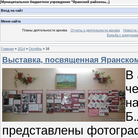
[
Муниципальное бюджетное учреждение "Яранский районны...
]
Вход на сайт
Меню сайта
Планы деятельности архива
Отчеты о деятельности архива
Новости 
Борьба с коррупци
Главная
»
2014
»
Октябрь
»
16
Выставка, посвященная Яранском
В 
че
на
Б
представлены фотограф